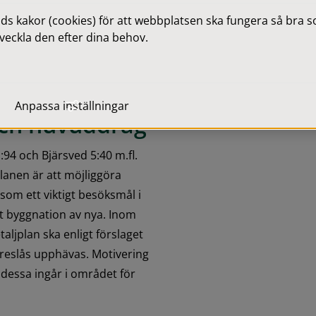
 kakor (cookies) för att webbplatsen ska fungera så bra som
veckla den efter dina behov.
Anpassa inställningar
ch huvuddrag
94 och Bjärsved 5:40 m.fl. 
lanen är att möjliggöra 
om ett viktigt besöksmål i 
 byggnation av nya. Inom 
ljplan ska enligt förslaget 
reslås upphävas. Motivering 
 dessa ingår i området för 