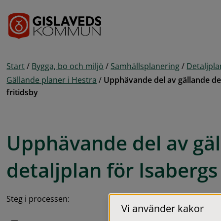
Gå till innehåll
Start
/
Bygga, bo och miljö
/
Samhällsplanering
/
Detaljpl
Gällande planer i Hestra
/
Upphävande del av gällande det
fritidsby
Upphävande del av gäl
detaljplan för Isabergs 
Steg i processen:
Vi använder kakor