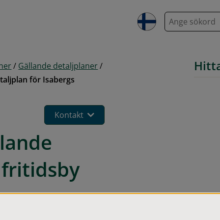
S
ö
k
Hitt
aner
/
Gällande detaljplaner
/
aljplan för Isabergs
Kontakt
lande 
fritidsby