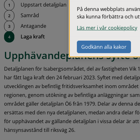
Uppstart detaljplan
På denna webbplats används
Samråd
ska kunna förbättra och ut
Antagande
Läs mer i vår cookiepolicy
Laga kraft
Godkänn alla kakor
Upphävandeplanens syfte o
Detaljplanen för Isabergsområdet, del av fastigheten Vik 1:
har fått laga kraft den 24 februari 2023. Syftet med detaljp
utvecklingen av befintlig fritidsverksamhet inom området s
regionen, genom utökning av befintliga anläggningar samt
området gäller detaljplan Ö6 från 1979. Delar av denna deta
ersättas med den nya detaljplanen, medan andra delar fö
för upphävandet av gällande detaljplan i vissa delar är att
hänsynsavstånd till riksväg 26.