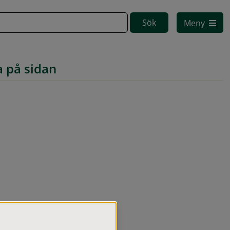
Meny
a på sidan