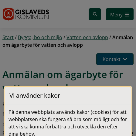
Gå till innehåll
Meny
Start
/
Bygga, bo och miljö
/
Vatten och avlopp
/
Anmälan
om ägarbyte för vatten och avlopp
Kontakt
Anmälan om ägarbyte för 
vatten och avlopp
Vi använder kakor
Kom ihåg att göra flyttanmälan i tid.
På denna webbplats används kakor (cookies) för att
Flyttanmälan ska göras samma dag som ägarbytet 
webbplatsen ska fungera så bra som möjligt och för
börjar gälla. 
att vi ska kunna förbättra och utveckla den efter
På så sätt kan vi säkerställa korrekt vattenavläsning 
dina behov.