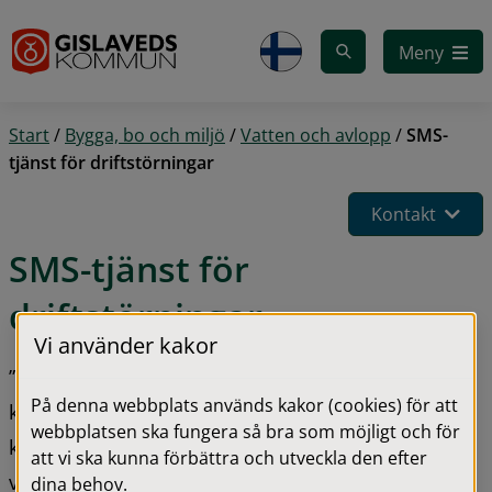
Gå till innehåll
Meny
Start
/
Bygga, bo och miljö
/
Vatten och avlopp
/
SMS-
tjänst för driftstörningar
Kontakt
SMS-tjänst för 
driftstörningar
Vi använder kakor
”SMS-direkt” är en SMS-tjänst kopplad till 
På denna webbplats används kakor (cookies) för att
kommunens abonnentregister. Med tjänsten kan 
webbplatsen ska fungera så bra som möjligt och för
kommuninvånare få information eller 
att vi ska kunna förbättra och utveckla den efter
varningsmeddelande vid olika samhällsstörningar 
dina behov.