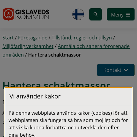
Gå till innehåll
Meny
Start
/
Företagande
/
Tillstånd, regler och tillsyn
/
Miljöfarlig verksamhet
/
Anmäla och sanera förorenade
områden
/
Hantera schaktmassor
Kontakt
Hantera schaktmassor
Vi använder kakor
Du som är fastighetsägare, fastighetsförvaltare, 
gräventreprenör eller har åkeriverksamhet, kan på 
På denna webbplats används kakor (cookies) för att
webbplatsen ska fungera så bra som möjligt och för
olika sätt bidra till att minska miljöpåverkan.
att vi ska kunna förbättra och utveckla den efter
dina behov.