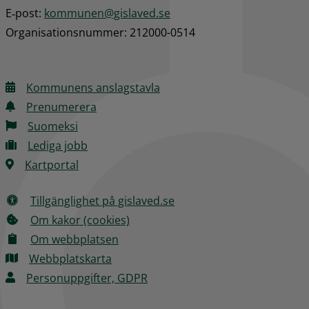
E‑post: 
kommunen@gislaved.se
Organisationsnummer: 212000-0514
Kommunens anslagstavla
Prenumerera
Suomeksi
Lediga jobb
Kartportal
Tillgänglighet på gislaved.se
Om kakor (cookies)
Om webbplatsen
Webbplatskarta
Personuppgifter, GDPR