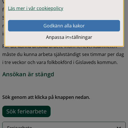
Varje sommar har du som är ung möjlighet att söka ett 
Läs mer i vår cookiepolicy
feriearbete i någon av Gislaved kommuns verksamheter. 
Syftet med feriearbete är att ge de som är unga 
möjlighet att få arbetslivserfarenheter och referenser 
Godkänn alla kakor
inför kommande arbetsliv.
Anpassa inställningar
För att kunna ansöka arbete inom ferieverksamheten 
måste du kunna arbeta självständigt sex timmar per dag 
i tre veckor och vara folkbokförd i Gislaveds kommun.
Ansökan är stängd
Sök genom att klicka på knappen nedan.
Sök feriearbete
(länk till annan webbplats)