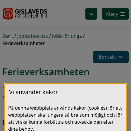
Gå till innehåll
Meny
Start
/
Jobba hos oss
/
Jobb för unga
/
Ferieverksamheten
Kontakt
Ferieverksamheten
Här hittar du information om Ferieverksamheten 
Vi använder kakor
och hur ungdomar ska gå tillväga för att få jobba 
på sommaren.
På denna webbplats används kakor (cookies) för att
webbplatsen ska fungera så bra som möjligt och för
Ferieverksamheten
att vi ska kunna förbättra och utveckla den efter
dina behov.