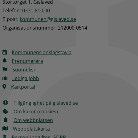
Stortorget 1, Gislaved
Telefon: 
0371-810 00
E‑post: 
kommunen@gislaved.se
Organisationsnummer: 212000-0514
Kommunens anslagstavla
Prenumerera
Suomeksi
Lediga jobb
Kartportal
Tillgänglighet på gislaved.se
Om kakor (cookies)
Om webbplatsen
Webbplatskarta
Personuppgifter, GDPR