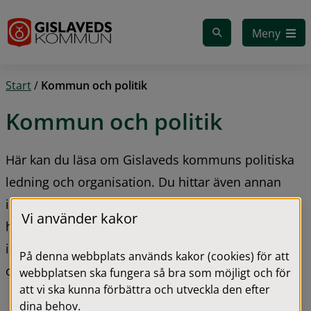
Gå till innehåll
Meny
Start
/
Kommun och politik
Kommun och politik
Här kan du läsa om Gislaveds kommuns politiska 
ledning och organisation. Du hittar även annan 
information om kommunen och kan läsa 
Vi använder kakor
handlingar och protokoll. Du kan också få 
information om hur du kan överklaga ett beslut 
På denna webbplats används kakor (cookies) för att
och om ekonomi.
webbplatsen ska fungera så bra som möjligt och för
att vi ska kunna förbättra och utveckla den efter
dina behov.