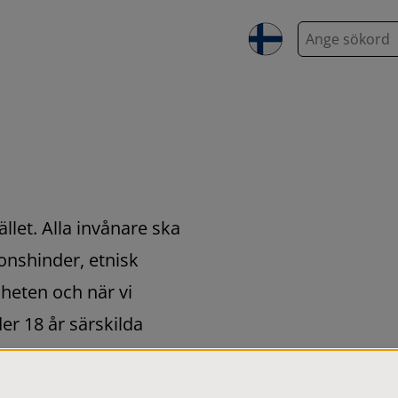
S
ö
k
llet. Alla invånare ska 
onshinder, etnisk 
heten och när vi 
r 18 år särskilda 