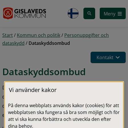
Gå till innehåll
Meny
Start
/
Kommun och politik
/
Personuppgifter och
dataskydd
/
Dataskyddsombud
Kontakt
Dataskyddsombud
Dina personuppgifter skyddas av 
Vi använder kakor
dataskyddsförordningen, också kallad GDPR. Ett 
På denna webbplats används kakor (cookies) för att
dataskyddsombud är en person som övervakar att 
webbplatsen ska fungera så bra som möjligt och för
en organisation följer dataskyddsförordningen.
att vi ska kunna förbättra och utveckla den efter
dina behov.