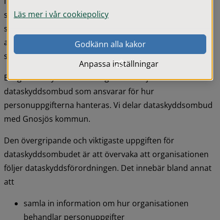
I Gislaveds kommun är det respektive nämnd eller 
Läs mer i vår cookiepolicy
styrelsen i det bolag, som hanterar personuppgifterna, 
som är personuppgiftsansvarig. Det innebär att de har 
ansvaret för att personuppgifterna behandlas lagligt, 
Godkänn alla kakor
säkert och i övrigt korrekt.
Anpassa inställningar
Enligt dataskyddsförordningen ska varje kommun ha ett 
dataskyddsombud som ansvarar för hur 
personuppgifterna hanteras. Vi delar dataskyddsombud 
med Gnosjös kommun.
Den övergripande och viktigaste uppgiften för 
dataskyddsombudet är att övervaka att organisationen 
följer dataskyddsförordningen. Det innebär bland annat 
att
samla in information om hur organisationen 
behandlar personuppgifter