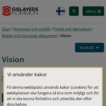
Gå till innehåll
Meny
Start
/
Kommun och politik
/
Politik och demokrati
/
Regler och styrande dokument
/
Vision
Kontakt
Vision
Vi använder kakor
Gislaved kommuns Vision 2040 antagen den 27
pdf
augusti 2015, reviderad den 25 augusti 2016.pdf
176.8 kB
2023-01-04
På denna webbplats används kakor (cookies) för att
webbplatsen ska fungera så bra som möjligt och för
Kontaktuppgifter för denna sida
att vi ska kunna förbättra och utveckla den efter
dina behov.