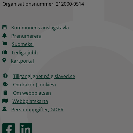
Organisationsnummer: 212000-0514
Kommunens anslagstavla
Prenumerera
Suomeksi
Lediga jobb
Kartportal
Tillgänglighet på gislaved.se
Om kakor (cookies)
Om webbplatsen
Webbplatskarta
Personuppgifter, GDPR