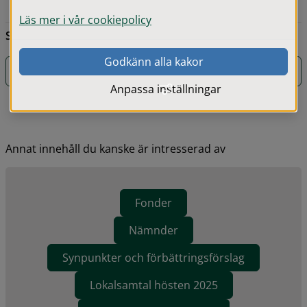
Läs mer i vår cookiepolicy
Sidans innehåll senast uppdaterat:
2026-05-22
Godkänn alla kakor
Saknar du något på denna sida?
Anpassa inställningar
Annat innehåll du kanske är intresserad av
Fonder
Nämnder
Synpunkter och förbättringsförslag
Lokalsamtal hösten 2025