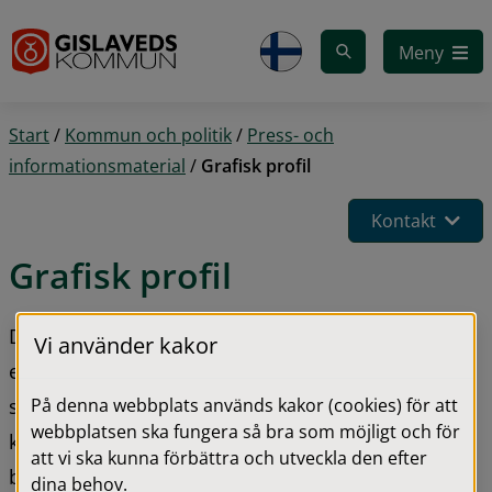
Gå till innehåll
Meny
Start
/
Kommun och politik
/
Press- och
informationsmaterial
/
Grafisk profil
Kontakt
Grafisk profil
De grafiska riktlinjerna är till för att göra det 
Vi använder kakor
enklare för våra verksamheter att marknadsföra 
På denna webbplats används kakor (cookies) för att
sig. Genom att stärka den visuella 
webbplatsen ska fungera så bra som möjligt och för
kommunikationen och öka kommuntillhörigheten 
att vi ska kunna förbättra och utveckla den efter
bygger vi vårt varumärke ihop.
dina behov.