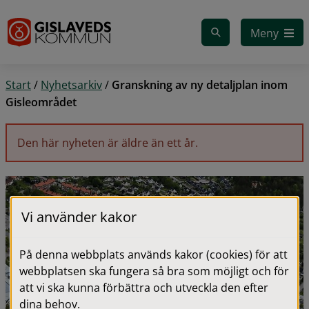
Gå till innehåll
Meny
Start
/
Nyhetsarkiv
/
Granskning av ny detaljplan inom
Gisleområdet
Den här nyheten är äldre än ett år.
Vi använder kakor
På denna webbplats används kakor (cookies) för att
webbplatsen ska fungera så bra som möjligt och för
att vi ska kunna förbättra och utveckla den efter
dina behov.