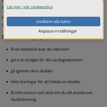
Rådgivningen utgår från din situation. Tillsammans går vi 
Läs mer i vår cookiepolicy
igenom din ekonomi och ser vilka möjligheter som finns.
Här kan du se en kort 
film på Youtube och budget och 
Godkänn alla kakor
skuldrådgivning.
Anpassa inställningar
Du kan få hjälp med att:
få en överblick över din ekonomi
göra en budget för din vardagsekonomi
gå igenom dina skulder
hitta lösningar för att betala av skulder
få information och stöd om du vill ansöka om 
skuldsanering