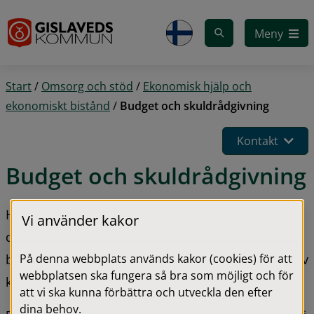
Gå till innehåll
Meny
Start
/
Omsorg och stöd
/
Ekonomisk hjälp och
ekonomiskt bistånd
/
Budget och skuldrådgivning
Kontakt
Budget och skuldrådgivning
Har du svårt att få ekonomin att gå ihop? Eller vill 
Vi använder kakor
du få bättre kontroll över din ekonomi? Du som 
På denna webbplats används kakor (cookies) för att
bor i Gislaveds kommun kan få kostnadsfri hjälp av 
webbplatsen ska fungera så bra som möjligt och för
kommunens budget- och skuldrådgivare.
att vi ska kunna förbättra och utveckla den efter
dina behov.