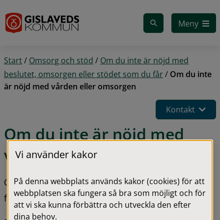
Gå till innehåll
Meny
Start
/
Omsorg och stöd
/
Om du inte är nöjd med
beslutet, omsorgen eller stödet som du får
/
Om du inte
är nöjd med vården eller omsorgen
Kontakt
Om du inte är nöjd med 
vården eller omsorgen
Vi använder kakor
På denna webbplats används kakor (cookies) för att
Om du inte är nöjd med den vård eller omsorg du 
webbplatsen ska fungera så bra som möjligt och för
får vill vi att du hör av dig till oss.
att vi ska kunna förbättra och utveckla den efter
dina behov.