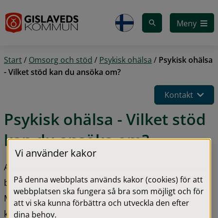
Gå till innehåll
Meny
Start
/
Omsorg och stöd
/
Psykisk ohälsa
/
Psykisk ohälsa
- Vilket stöd kan du ansöka om?
Kontakt
Psykisk ohälsa - Vilket stöd 
kan du ansöka om?
Vi använder kakor
Alla kan må dåligt ibland, oavsett ålder. Om du 
På denna webbplats används kakor (cookies) för att
behöver stöd i vardagen kan du ansöka om hjälp. 
webbplatsen ska fungera så bra som möjligt och för
Målet är att du ska få det stöd som behövs för att 
att vi ska kunna förbättra och utveckla den efter
kunna delta i samhället på samma villkor som 
dina behov.