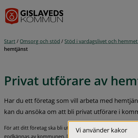
Gå till innehåll
Start
/
Omsorg och stöd
/
Stöd i vardagslivet och hemmet
hemtjänst
Privat utförare av hem
Har du ett företag som vill arbeta med hemtjä
kan du ansöka om att bli privat utförare i kom
För att ditt företag ska bli utförare av hemtjänst i Gislav
Vi använder kakor
godkännas av kommunen. Det betyder att ert företag ska u