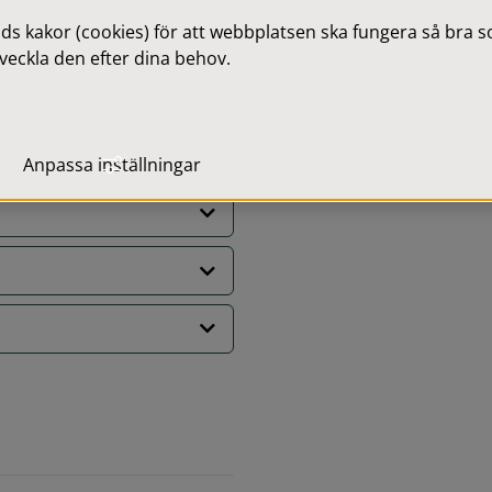
unala hemtjänsten. Det är 
 kakor (cookies) för att webbplatsen ska fungera så bra som
amarbete mellan er som 
veckla den efter dina behov.
an
Anpassa inställningar