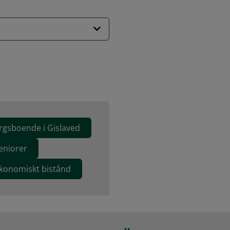
rgsboende i Gislaved
eniorer
ekonomiskt bistånd