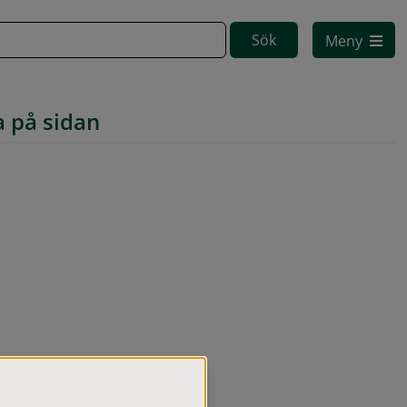
Meny
a på sidan