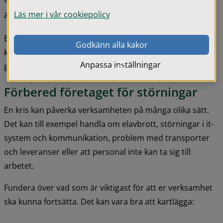
att fungera.
Läs mer i vår cookiepolicy
Beredskap handlar om att i förväg fundera över vad som 
Godkänn alla kakor
kan hända, vad verksamheten är beroende av och vad ni 
Anpassa inställningar
gör om något slutar fungera.
Förbered företaget för störningar
En kris kan påverka verksamheten på många olika sätt. 
Det kan till exempel handla om elavbrott, störningar i it-
system och kommunikation, problem med transporter 
och leveranser eller att personal inte kan ta sig till 
arbetet.
Fundera över vad som är viktigast för att er verksamhet 
ska kunna fortsätta. Det kan vara bra att kartlägga: