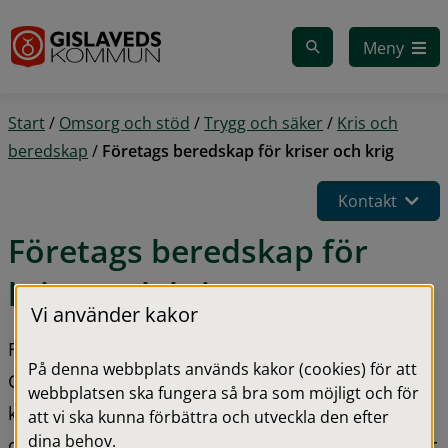
Gå till innehåll
Meny
Start
/
Omsorg och stöd
/
Trygg och säker
/
Kris och
beredskap
/
Företags beredskap för kriser och krig
Kontakt
Företags beredskap för 
kriser och krig
Vi använder kakor
Företag är en viktig del av samhällets beredskap. 
På denna webbplats används kakor (cookies) för att
Genom att förbereda verksamheten för störningar 
webbplatsen ska fungera så bra som möjligt och för
kan företaget minska konsekvenserna av en kris 
att vi ska kunna förbättra och utveckla den efter
dina behov.
och bidra till att viktiga varor och tjänster fortsätter 