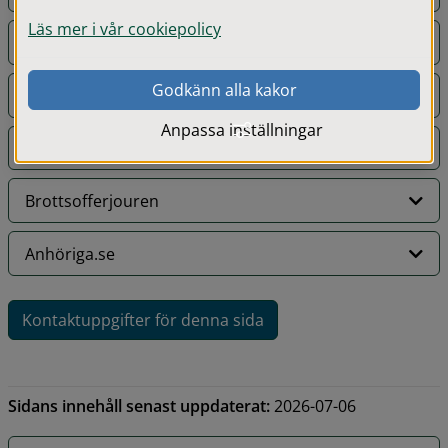
Läs mer i vår cookiepolicy
Stödlinjen för män
Godkänn alla kakor
Hedersförtryck (hedersfortryck.se)
Anpassa inställningar
Ungarelationer.se
Brottsofferjouren
Anhöriga.se
Kontaktuppgifter för denna sida
Sidans innehåll senast uppdaterat:
2026-07-06