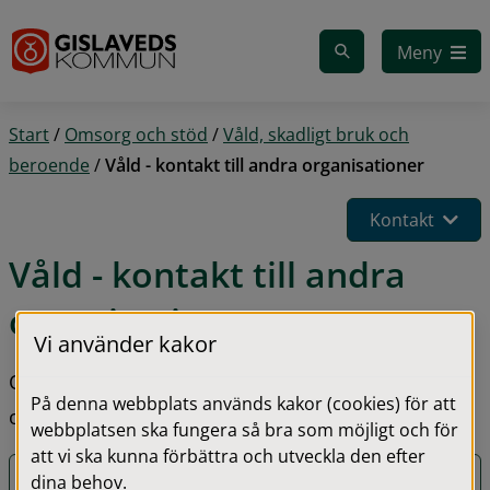
Gå till innehåll
Meny
Start
/
Omsorg och stöd
/
Våld, skadligt bruk och
beroende
/
Våld - kontakt till andra organisationer
Kontakt
Våld - kontakt till andra 
organisationer
Vi använder kakor
Om du är våldsutsatt kan du vända dig till andra 
På denna webbplats används kakor (cookies) för att
organisationer för hjälp eller stöd.
webbplatsen ska fungera så bra som möjligt och för
att vi ska kunna förbättra och utveckla den efter
Kvinnofridslinjen
dina behov.