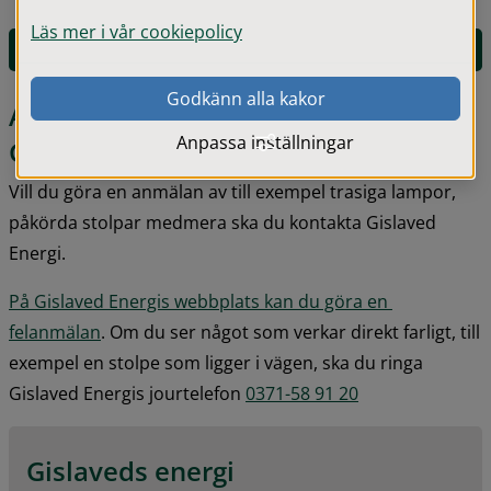
Läs mer i vår cookiepolicy
Lämna synpunkt på gatubelysningen
Godkänn alla kakor
Anmäl trasig gatubelysning till 
Anpassa inställningar
Gislaved Energi
Vill du göra en anmälan av till exempel trasiga lampor, 
påkörda stolpar medmera ska du kontakta Gislaved 
Energi.
På Gislaved Energis webbplats kan du göra en 
felanmälan
. Om du ser något som verkar direkt farligt, till 
exempel en stolpe som ligger i vägen, ska du ringa 
Gislaved Energis jourtelefon 
0371-58 91 20
Gislaveds energi