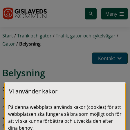
Gå till innehåll
Meny
Start
/
Trafik och gator
/
Trafik, gator och cykelvägar
/
Gator
/
Belysning
Kontakt
Belysning
Gislaved Energi ansvarar för gatubelysningen i 
Vi använder kakor
kommunen. De sköter drift och underhåll samt 
På denna webbplats används kakor (cookies) för att
svarar för reparationer och förnyelse. Totalt 
webbplatsen ska fungera så bra som möjligt och för
ansvarar de för 9 000 armaturer inklusive stolpar, 
att vi ska kunna förbättra och utveckla den efter
fundament, kablar, styrutrustning medmera.
dina behov.