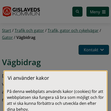
Gå till innehåll
Meny
Start
/
Trafik och gator
/
Trafik, gator och cykelvägar
/
Gator
/
Vägbidrag
Kontakt
Vägbidrag
Den största delen av Sveriges vägnät är enskilda 
Vi använder kakor
vägar. Här är det inte staten eller kommunen som 
På denna webbplats används kakor (cookies) för att
ansvarar för väghållningen utan enskilda 
webbplatsen ska fungera så bra som möjligt och för
markägare eller organisationer.
att vi ska kunna förbättra och utveckla den efter
dina behov.