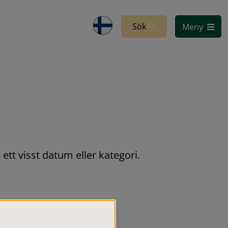
Sök
Meny
ett visst datum eller kategori.
s i augusti. 
uset.