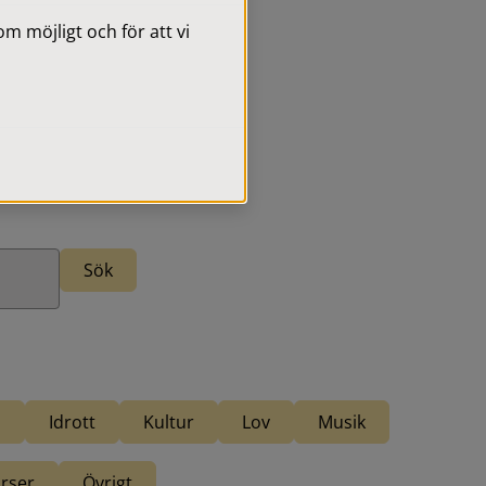
 möjligt och för att vi
nas i nytt fönster)
 publicering av evenemang
.
a
Idrott
Kultur
Lov
Musik
rser
Övrigt