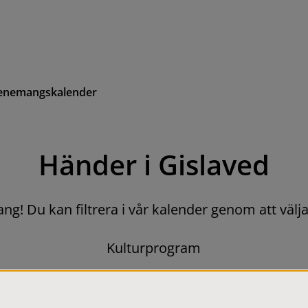
enemangskalender
Händer i Gislaved
g! Du kan filtrera i vår kalender genom att välja 
Kulturprogram
a häftet med höstens kulturutbud – kan du hämta det hos os
a bara in på biblioteket, i Glashuset, Musikskolan eller Torgh