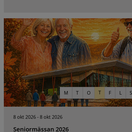
När och var? 29-30
T
M
T
O
F
L
8 okt 2026 - 8 okt 2026
Seniormässan 2026