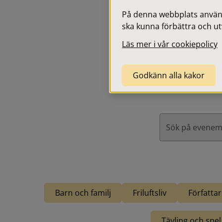
e
n
På denna webbplats används
t
ska kunna förbättra och ut
e
Innan du skickar in ett e
Läs mer i vår cookiepolicy
r
a
s
Godkänn alla kakor
u
n
d
e
r
s
ö
k
r
u
t
Barn och familj
Friluftsliv
Författa
a
n
Tävling och spel