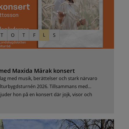
L
T
O
T
F
S
 med Maxida Märak konsert
dag med musik, berättelser och stark närvaro
ulturbygdsturnén 2026. Tillsammans med
uder hon på en konsert där jojk, visor och
 på scenen.