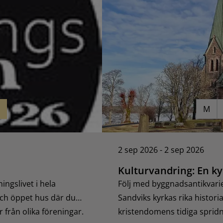
S
M
2 sep 2026 - 2 sep 2026
Kulturvandring: En k
ingslivet i hela
Följ med byggnadsantikvari
och öppet hus där du
Sandviks kyrkas rika histo
r från olika föreningar.
kristendomens tidiga spridn