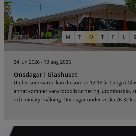
O
M
T
T
F
L
24 jun 2026 - 13 aug 2026
Onsdagar i Glashuset
Under sommaren kan du som är 12-18 år hänga i Gla
annat kommer vara fotbollsturnering, utomhusbio, str
och miniatyrmålning. Onsdagar under vecka 26-32 klo
kostnadsfritt ingen anmälan om