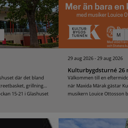
S
M
29 aug 2026 - 29 aug 2026
Kulturbygdsturné 26
shuset där det bland
Välkommen till en eftermid
eetbasket, grillning
när Maxida Märak gästar K
ckan 15-21 i Glashuset
musikern Louice Ottosson bj
personliga berättelser möts