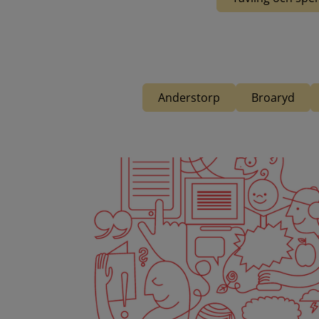
Anderstorp
Broaryd