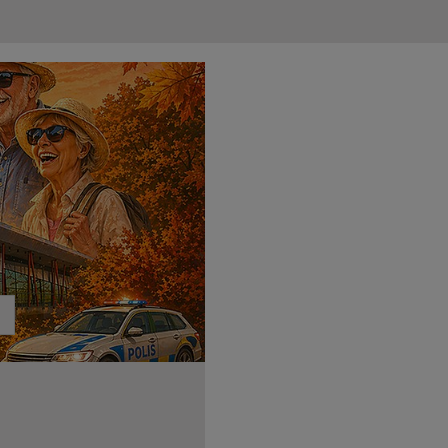
första kyrkor under tidig me
S