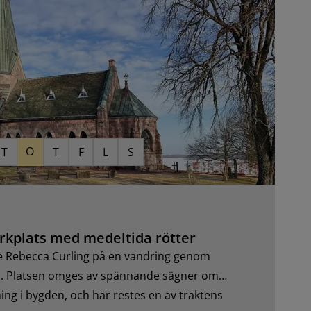
O
T
T
F
L
S
yrkplats med medeltida rötter
e Rebecca Curling på en vandring genom
ria. Platsen omges av spännande sägner om
ing i bygden, och här restes en av traktens