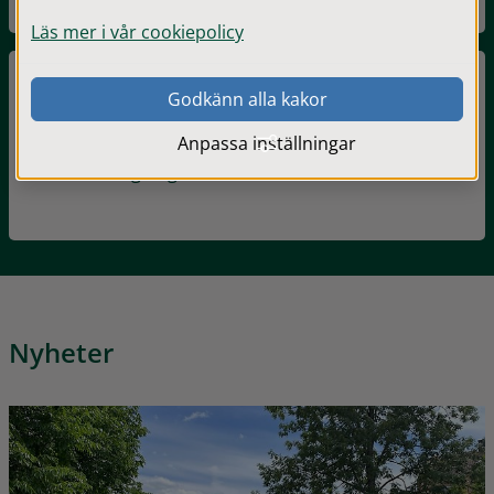
Läs mer i vår cookiepolicy
Godkänn alla kakor
Visitisabergsregionen
Här hittar du vår besökssida
Anpassa inställningar
VisitIsabergsregionen.se
Nyheter