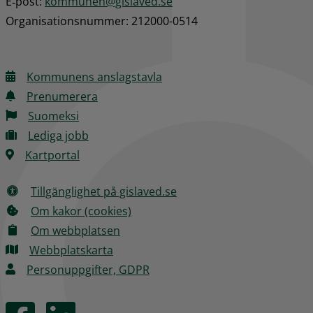
E‑post: 
kommunen@gislaved.se
Organisationsnummer: 212000-0514
Kommunens anslagstavla
Prenumerera
Suomeksi
Lediga jobb
Kartportal
Tillgänglighet på gislaved.se
Om kakor (cookies)
Om webbplatsen
Webbplatskarta
Personuppgifter, GDPR