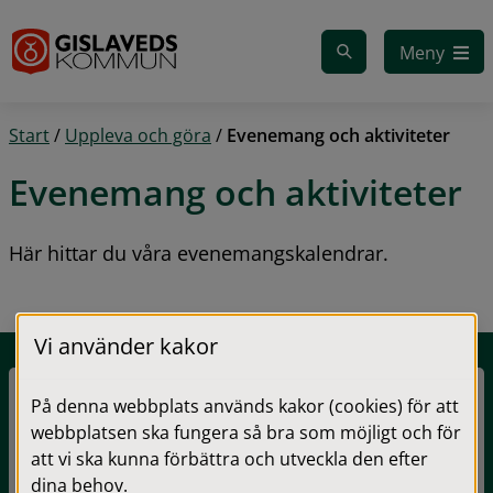
Gå till innehåll
Meny
Start
/
Uppleva och göra
/
Evenemang och aktiviteter
Evenemang och aktiviteter
Här hittar du våra evenemangskalendrar.
Vi använder kakor
På denna webbplats används kakor (cookies) för att
Evenemangskalender
webbplatsen ska fungera så bra som möjligt och för
Här hittar du du våra evenemang och aktiviteter!
att vi ska kunna förbättra och utveckla den efter
dina behov.