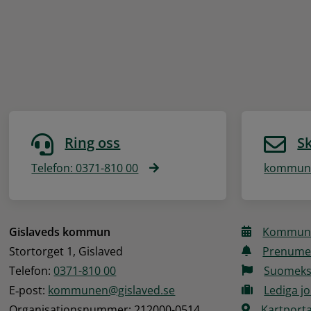
Ring oss
Sk
Telefon: 0371-810 00
kommune
Gislaveds kommun
Kommune
Stortorget 1, Gislaved
Prenume
Telefon: 
0371-810 00
Suomeks
E‑post: 
kommunen@gislaved.se
Lediga j
Organisationsnummer: 212000-0514
Kartporta