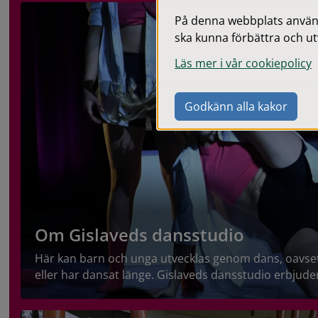
På denna webbplats används
ska kunna förbättra och ut
Läs mer i vår cookiepolicy
Godkänn alla kakor
Om Gislaveds dansstudio
Här kan barn och unga utvecklas genom dans, oavse
eller har dansat länge. Gislaveds dansstudio erbjuder
kurser i olika stilar, där rörelseglädje, gemenskap oc
scen står i centrum. Här finns också workshops och s