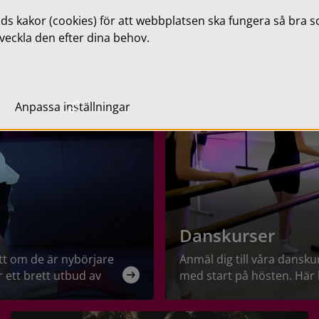
 kakor (cookies) för att webbplatsen ska fungera så bra som
veckla den efter dina behov.
Anpassa inställningar
Danskurser
tt om de är nybörjare
Anmäl dig till våra dansku
 ett brett utbud av
med start på hösten. Här h
h möjlighet att stå på
utbud av stilar och nivåer
ärskilda satsningar
där du utvecklas i din ege