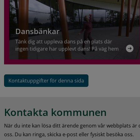
på dans för hälsa, vilket gör verksamheten till en vik
både kreativitet och välmående.
Dansbänkar
Tänk dig att uppleva dans på en plats där
ingen tidigare har upplevt dans! På väg hem
från jobbet eller skolan, på springrundan
eller söndagspromenaden.
Kontaktuppgifter för denna sida
Kontakta kommunen
När du inte kan lösa ditt ärende genom vår webbplats är
oss. Du kan ringa, skicka e-post eller fysiskt besöka oss.