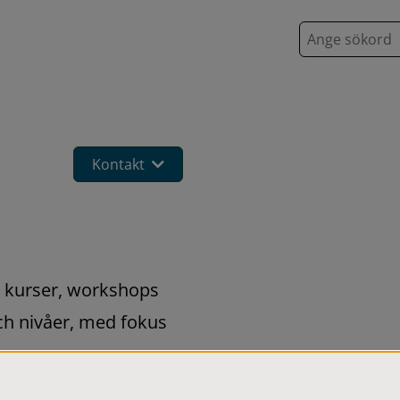
S
ö
k
Kontakt
 kurser, workshops 
och nivåer, med fokus 