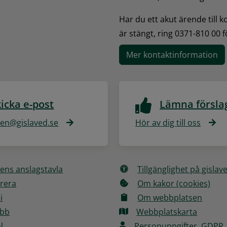
Har du ett akut ärende till 
är stängt, ring 0371-810 00 
Mer kontaktinformation
icka e-post
Lämna försla
n@gislaved.se
Hör av dig till oss
ns anslagstavla
Tillgänglighet på gislav
rera
Om kakor (cookies)
i
Om webbplatsen
obb
Webbplatskarta
l
Personuppgifter, GDPR