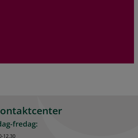
scen.
kontaktcenter
ag-fredag:
0-12.30