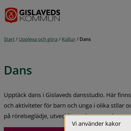
Gå till innehåll
Start
/
Uppleva och göra
/
Kultur
/
Dans
Dans
Upptäck dans i Gislaveds dansstudio. Här finns
och aktiviteter för barn och unga i olika stilar 
på rörelseglädje, utveckling och gemenskap.
Vi använder kakor