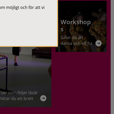
 möjligt och för att vi
Workshop
s
Gillar du att
dansa och vill ha
ett roligt
sommarlov?
Välkommen till
vårt dansläger
där du får
dansa, skapa
och umgås
tillsammans
rser som följer läsår
med andra och
ittar du ett brett
avsluta veckan
 för barn och unga,
med en
n takt med stöd av
uppvisning på