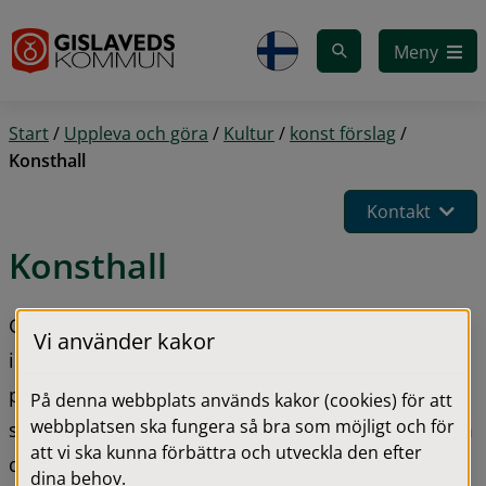
Gå till innehåll
Meny
Start
/
Uppleva och göra
/
Kultur
/
konst förslag
/
Konsthall
Kontakt
Konsthall
Gislaveds konsthall är en brygga mellan 
Vi använder kakor
internationell, nationell och lokal konst. Vi bjuder 
på både utställningar och deltagande med ny 
På denna webbplats används kakor (cookies) för att
webbplatsen ska fungera så bra som möjligt och för
samtidskonst i fokus. Oavsett ditt intresse eller om 
att vi ska kunna förbättra och utveckla den efter
du utövar konst kan vi garantera dig ett intressant 
dina behov.