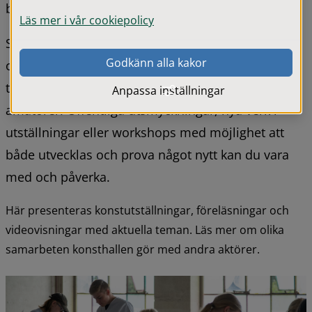
besök i konsthallen.
Läs mer i vår cookiepolicy
Samtidigt med utställningarna är konsthallen 
Godkänn alla kakor
också en verkstad som producerar konst 
tillsammans med verksamma konstnärer och 
Anpassa inställningar
amatörer. Offentliga utsmyckningar, nya verk i 
utställningar eller workshops med möjlighet att 
både utvecklas och prova något nytt kan du vara 
med och påverka.
Här presenteras konstutställningar, föreläsningar och 
videovisningar med aktuella teman. Läs mer om olika 
samarbeten konsthallen gör med andra aktörer.