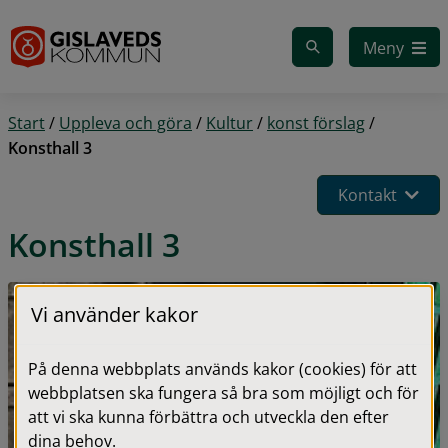
Gå till innehåll
Meny
Start
/
Uppleva och göra
/
Kultur
/
konst förslag
/
Konsthall 3
Kontakt
Konsthall 3
Vi använder kakor
På denna webbplats används kakor (cookies) för att
webbplatsen ska fungera så bra som möjligt och för
att vi ska kunna förbättra och utveckla den efter
dina behov.