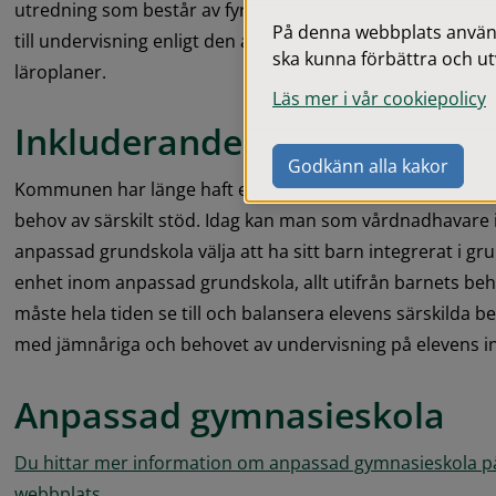
utredning som består av fyra delar. Utredningarna ska säke
På denna webbplats används
till undervisning enligt den anpassade grundskolans och
ska kunna förbättra och ut
läroplaner.
Läs mer i vår cookiepolicy
Inkluderande förhållningssä
Godkänn alla kakor
Kommunen har länge haft ett inkluderande förhållningssätt
behov av särskilt stöd. Idag kan man som vårdnadhavare 
anpassad grundskola välja att ha sitt barn integrerat i grun
enhet inom anpassad grundskola, allt utifrån barnets be
måste hela tiden se till och balansera elevens särskilda b
med jämnåriga och behovet av undervisning på elevens ind
Anpassad gymnasieskola
Du hittar mer information om anpassad gymnasieskola p
webbplats.