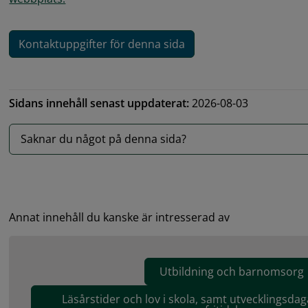
Kontaktuppgifter för denna sida
Sidans innehåll senast uppdaterat:
2026-08-03
Saknar du något på denna sida?
Annat innehåll du kanske är intresserad av
Utbildning och barnomsorg
Läsårstider och lov i skola, samt utvecklingsdag