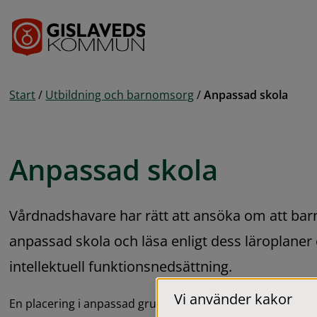
Gå till innehåll
Start
/
Utbildning och barnomsorg
/
Anpassad skola
Anpassad skola
Vårdnadshavare har rätt att ansöka om att barn
anpassad skola och läsa enligt dess läroplaner
intellektuell funktionsnedsättning.
Vi använder kakor
En placering i anpassad grundskola och anpassad gymnasi