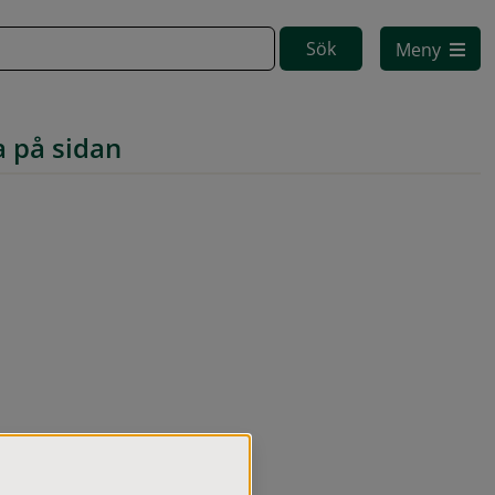
Meny
a på sidan