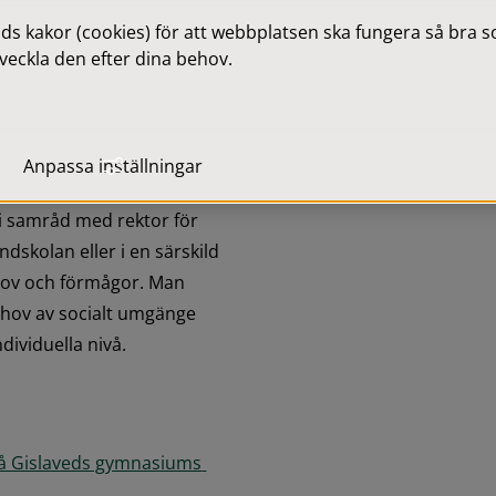
rställa att barnet har rätt 
 kakor (cookies) för att webbplatsen ska fungera så bra som
 anpassade gymnasieskolans 
veckla den efter dina behov.
tt
Anpassa inställningar
 för arbetet med elever i 
i samråd med rektor för 
dskolan eller i en särskild 
hov och förmågor. Man 
ehov av socialt umgänge 
ividuella nivå.
å Gislaveds gymnasiums 