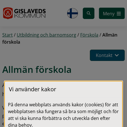
Gå till innehåll
Meny
Start
/
Utbildning och barnomsorg
/
Förskola
/
Allmän
förskola
Kontakt
Allmän förskola
Allmän förskola erbjuds alla barn från och med 
Vi använder kakor
höstterminen det år barnet fyller tre år.
På denna webbplats används kakor (cookies) för att
Verksamheten omfattar minst 525 timmar per år och 
webbplatsen ska fungera så bra som möjligt och för
placering erbjuds 15 timmar per vecka. Allmän förskola 
att vi ska kunna förbättra och utveckla den efter
erbjuds under perioden 1 september till och med den 31 
dina behov.