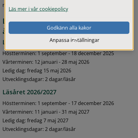
maj. Verksamheten är avgiftsfri.
Läs mer i vår cookiepolicy
Läsårstider för allmän förskola (3-5 
Godkänn alla kakor
år)
Anpassa inställningar
Läsåret 2025/2026
Höstterminen: 1 september - 18 december 2025
Vårterminen: 12 januari - 28 maj 2026
Ledig dag: fredag 15 maj 2026
Utvecklingsdagar: 2 dagar/läsår
Läsåret 2026/2027
Höstterminen: 1 september - 17 december 2026
Vårterminen: 11 januari - 31 maj 2027
Ledig dag: fredag 7 maj 2027
Utvecklingsdagar: 2 dagar/läsår