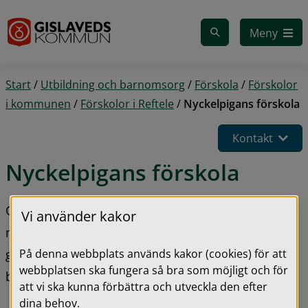
Gå till innehåll
Meny
Start
/
Utbildning och barnomsorg
/
Förskola
/
Förskolor
i kommunen
/
Förskolor i Reftele
/
Nyckelpigans förskola
Kontakt
Nyckelpigans förskola
Området runt Nyckelpigans förskola bjuder på 
Vi använder kakor
närhet till natur och lantbruk, men ändå 
På denna webbplats används kakor (cookies) för att
gångavstånd till skolan där vi har tillgång till 
webbplatsen ska fungera så bra som möjligt och för
bibliotek och gymnastiksal.
att vi ska kunna förbättra och utveckla den efter
dina behov.