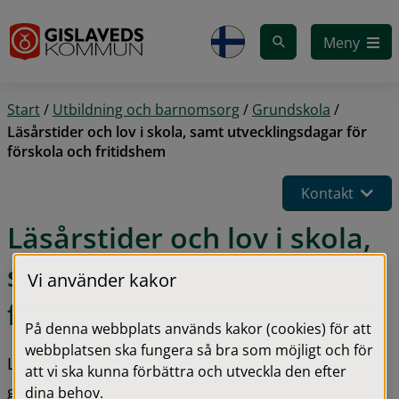
Gå till innehåll
Meny
Start
/
Utbildning och barnomsorg
/
Grundskola
/
Läsårstider och lov i skola, samt utvecklingsdagar för
förskola och fritidshem
Kontakt
Läsårstider och lov i skola, 
samt utvecklingsdagar för 
Vi använder kakor
förskola och fritidshem
På denna webbplats används kakor (cookies) för att
webbplatsen ska fungera så bra som möjligt och för
Läsårstider och lovdagar för elever i förskoleklass, 
att vi ska kunna förbättra och utveckla den efter
grundskola, anpassad grundskola, gymnasieskola 
dina behov.