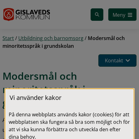
Gå till innehåll
Meny
Start
/
Utbildning och barnomsorg
/
Modersmål och
minoritetsspråk i grundskolan
Kontakt
Modersmål och 
minoritetsspråk i 
Vi använder kakor
grundskolan
På denna webbplats används kakor (cookies) för att
Alla barn och ungdomar ska ges möjlighet att få 
webbplatsen ska fungera så bra som möjligt och för
att vi ska kunna förbättra och utveckla den efter
utveckla och använda sitt språk, både det svenska 
dina behov.