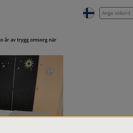
S
ö
k
io år av trygg omsorg när