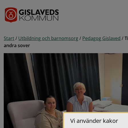
Gå till innehåll
Start
/
Utbildning och barnomsorg
/
Pedagog Gislaved
/
T
andra sover
Vi använder kakor