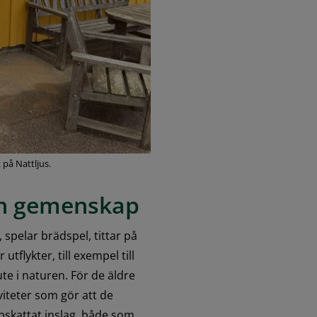
på Nattljus.
och gemenskap
 spelar brädspel, tittar på 
tflykter, till exempel till 
te i naturen. För de äldre 
iteter som gör att de 
skattat inslag, både som 