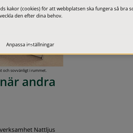
 kakor (cookies) för att webbplatsen ska fungera så bra som
veckla den efter dina behov.
Anpassa inställningar
t och sovvänligt i rummet.
när andra 
erksamhet Nattljus 