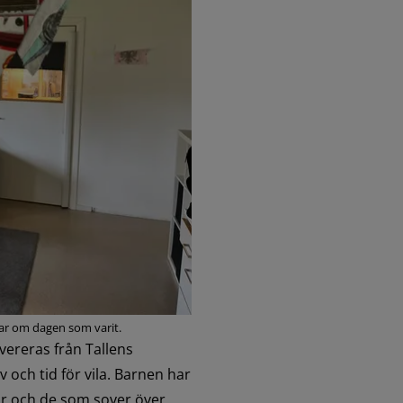
alar om dagen som varit.
ereras från Tallens 
 och tid för vila. Barnen har 
tar och de som sover över 