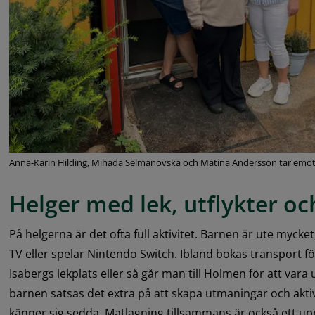
Anna-Karin Hilding, Mihada Selmanovska och Matina Andersson tar emot 
Helger med lek, utflykter 
På helgerna är det ofta full aktivitet. Barnen är ute mycket,
TV eller spelar Nintendo Switch. Ibland bokas transport för u
Isabergs lekplats eller så går man till Holmen för att vara u
barnen satsas det extra på att skapa utmaningar och aktiv
känner sig sedda. Matlagning tillsammans är också ett upp