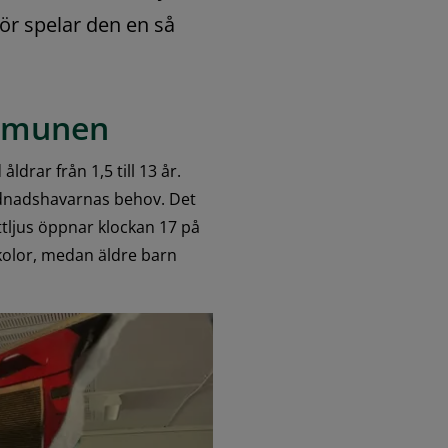
ör spelar den en så 
ommunen
drar från 1,5 till 13 år. 
nadshavarnas behov. Det 
ljus öppnar klockan 17 på 
kolor, medan äldre barn 