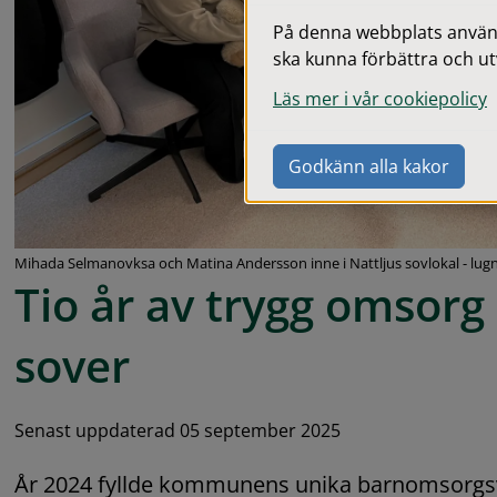
På denna webbplats används
ska kunna förbättra och ut
Läs mer i vår cookiepolicy
Godkänn alla kakor
Mihada Selmanovksa och Matina Andersson inne i Nattljus sovlokal - lugn
Tio år av trygg omsorg 
sover
Senast uppdaterad 05 september 2025
År 2024 fyllde kommunens unika barnomsorgsv