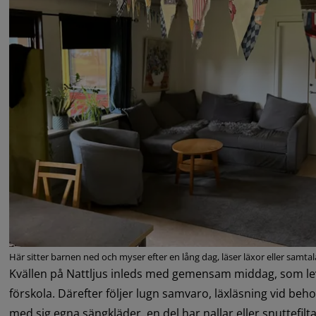
Här sitter barnen ned och myser efter en lång dag, läser läxor eller samt
Kvällen på Nattljus inleds med gemensam middag, som lev
förskola. Därefter följer lugn samvaro, läxläsning vid behov
med sig egna sängkläder, en del har nallar eller snuttefil