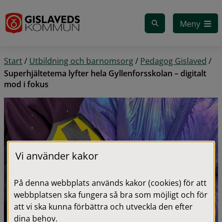
Gå till innehåll
Meny
Start
/
Utbildning och barnomsorg
/
Pedagog Gislaved
/
Superhjältetema lyfter hela Gyllenforsskolan – digitalt
mod i fokus
Vi använder kakor
På denna webbplats används kakor (cookies) för att
webbplatsen ska fungera så bra som möjligt och för
att vi ska kunna förbättra och utveckla den efter
dina behov.