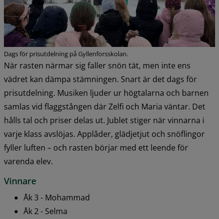
Dags för prisutdelning på Gyllenforsskolan.
När rasten närmar sig faller snön tät, men inte ens 
vädret kan dämpa stämningen. Snart är det dags för 
prisutdelning. Musiken ljuder ur högtalarna och barnen 
samlas vid flaggstången där Zelfi och Maria väntar. Det 
hålls tal och priser delas ut. Jublet stiger när vinnarna i 
varje klass avslöjas. Applåder, glädjetjut och snöflingor 
fyller luften – och rasten börjar med ett leende för 
varenda elev.
Vinnare
Åk 3 - Mohammad
Åk 2 - Selma