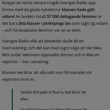
Knappt en vecka senare ringde Sveriges Radio upp 
Emma med de glada nyheterna: 
klassen hade gått 
vidare!
 Av landets totalt 
57 000 deltagande femmor
 är 
det bara 
åtta klasser i Jönköpings län
 som tagit sig vidare 
– och Töråsskolans femmor var en av dem.
Sveriges Radio ville att beskedet skulle bli en 
överraskning, och det kan man lugnt säga att det blev. 
Mitt under lektionen öppnades dörren och in klev en 
reporter – 
live i sändning
.
Klassen berättar att alla satt som förstenade när 
reportern kom in.
Sedan började vi hurra, berättar en 
elev.
Vi måste lyssna på klippet!! ropar de 