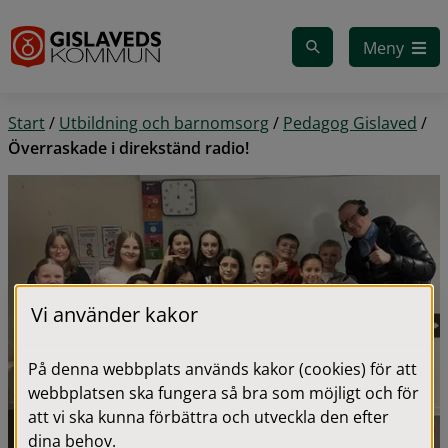
Gå till innehåll
Meny
Start
/
Utbildning och barnomsorg
/
Pedagog Gislaved
/
Överraskade i direkständ radio!
Vi använder kakor
På denna webbplats används kakor (cookies) för att
webbplatsen ska fungera så bra som möjligt och för
att vi ska kunna förbättra och utveckla den efter
dina behov.