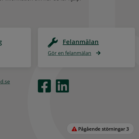
g
Felanmälan
Gör en felanmälan
ed.se
Pågående störningar
3