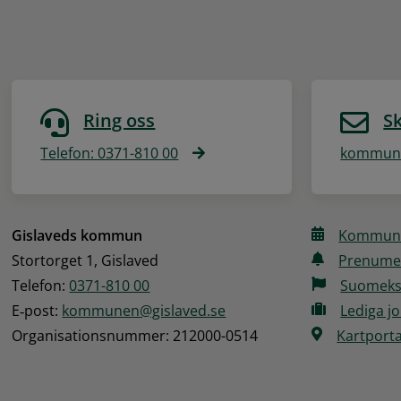
Ring oss
Sk
Telefon: 0371-810 00
kommune
Gislaveds kommun
Kommune
Stortorget 1, Gislaved
Prenume
Telefon: 
0371-810 00
Suomeks
E‑post: 
kommunen@gislaved.se
Lediga j
Organisationsnummer: 212000-0514
Kartporta