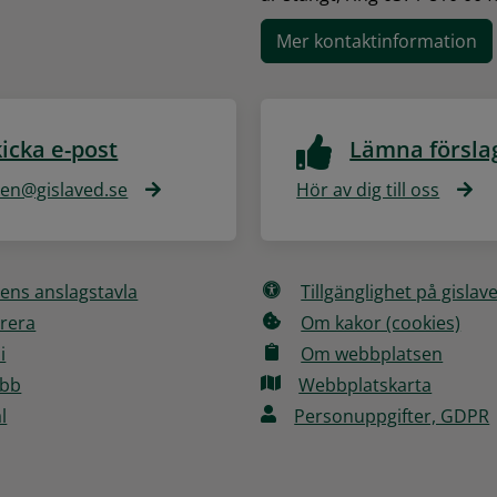
Mer kontaktinformation
icka e-post
Lämna försla
n@gislaved.se
Hör av dig till oss
ns anslagstavla
Tillgänglighet på gislav
rera
Om kakor (cookies)
i
Om webbplatsen
obb
Webbplatskarta
l
Personuppgifter, GDPR