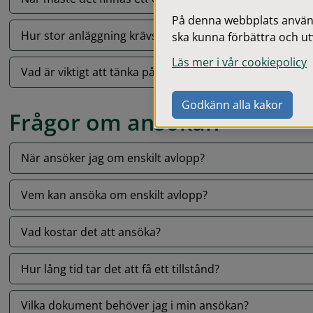
På denna webbplats används
Hur stor anläggning krävs?
ska kunna förbättra och ut
Läs mer i vår cookiepolicy
Vad är viktigt att tänka på?
Godkänn alla kakor
Frågor om ansökan
När ansöker jag om enskilt avlopp?
Vem kan ansöka om enskilt avlopp?
Vad kostar det att ansöka?
Hur lång tid tar det att få ett tillstånd?
Vilka dokument behöver jag i min ansökan?