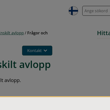
S
ö
k
Hitt
Enskilt avlopp
/
Frågor och
Kontakt
kilt avlopp
t avlopp.