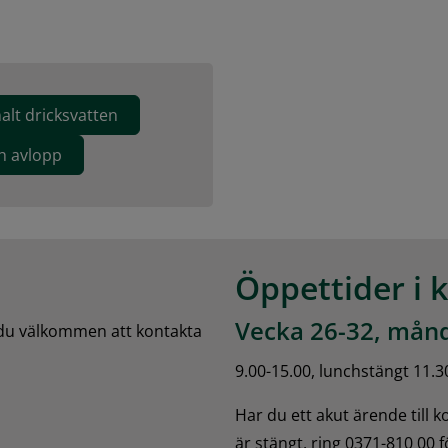
t dricksvatten
h avlopp
Öppettider i 
Vecka 26-32, månd
 du välkommen att kontakta 
9.00-15.00, lunchstängt 11.3
Har du ett akut ärende till 
är stängt, ring 0371-810 00 