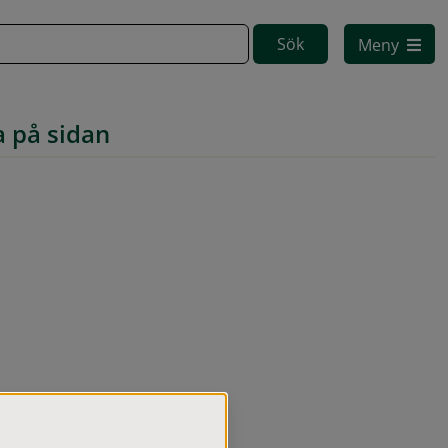
Meny
a på sidan