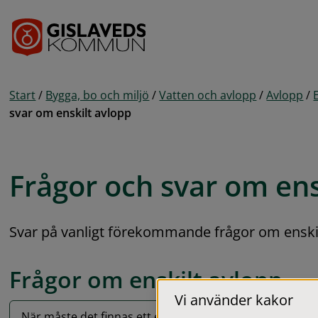
Gå till innehåll
Start
/
Bygga, bo och miljö
/
Vatten och avlopp
/
Avlopp
/
svar om enskilt avlopp
Frågor och svar om ens
Svar på vanligt förekommande frågor om enskil
Frågor om enskilt avlopp
Vi använder kakor
När måste det finnas ett enskilt avlopp?