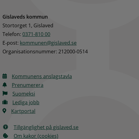
Gislaveds kommun
Stortorget 1, Gislaved
Telefon: 
0371-810 00
E‑post: 
kommunen@gislaved.se
Organisationsnummer: 212000-0514
Kommunens anslagstavla
Prenumerera
Suomeksi
Lediga jobb
Kartportal
Tillgänglighet på gislaved.se
Om kakor (cookies)