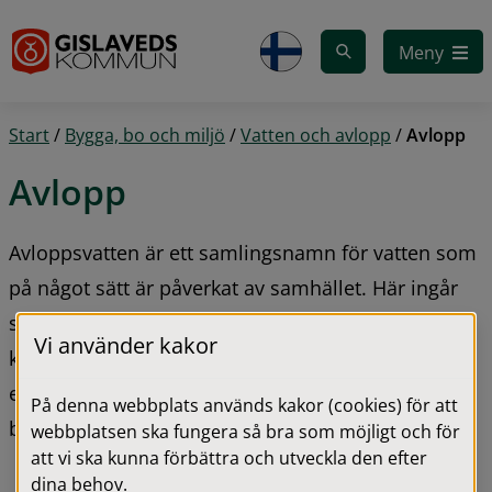
Gå till innehåll
Meny
Start
/
Bygga, bo och miljö
/
Vatten och avlopp
/
Avlopp
Avlopp
Avloppsvatten är ett samlingsnamn för vatten som 
på något sätt är påverkat av samhället. Här ingår 
spillvatten, dagvatten och dräneringsvatten. Du 
Vi använder kakor
kan ha antingen kommunalt vatten och avlopp, 
eller enskilt avlopp och dricksvatten från egen 
På denna webbplats används kakor (cookies) för att
brunn.
webbplatsen ska fungera så bra som möjligt och för
att vi ska kunna förbättra och utveckla den efter
dina behov.