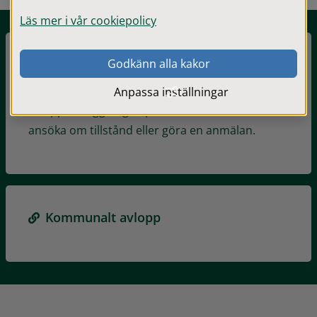
Läs mer i vår cookiepolicy
Godkänn alla kakor
Enskilt avlopp
Om du ska anlägga eller ändra
Anpassa inställningar
avloppsanläggningen på din tomt behöver du
ansöka om tillstånd eller göra en anmälan.
Kommunalt avlopp