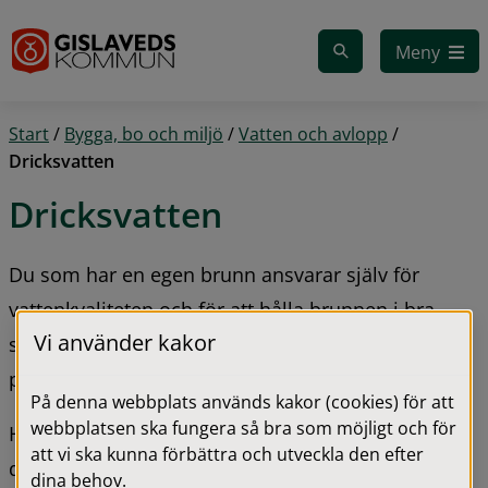
Gå till innehåll
Meny
Start
/
Bygga, bo och miljö
/
Vatten och avlopp
/
Dricksvatten
Dricksvatten
Du som har en egen brunn ansvarar själv för 
vattenkvaliteten och för att hålla brunnen i bra 
Vi använder kakor
skick. 
Här kan du läsa mer om vad som gäller för 
provtagning och registrering av dricksvatten.
På denna webbplats används kakor (cookies) för att
webbplatsen ska fungera så bra som möjligt och för
Här kan du också läsa om vårt kommunala 
att vi ska kunna förbättra och utveckla den efter
dricksvatten.
dina behov.