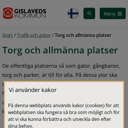
Gå till innehåll
Meny
Start
/
Trafik och gator
/
Torg och allmänna platser
Torg och allmänna platser
De offentliga platserna så som gator, gångbanor, 
torg och parker, är till för alla. På dessa ytor ska 
det vara trevligt att vara och lätt att ta sig fram. De 
Vi använder kakor
flesta platser där allmänheten kan röra sig är 
offentlig plats och dessa ytor ägs ofta av 
På denna webbplats används kakor (cookies) för att
kommunen.
webbplatsen ska fungera så bra som möjligt och för
att vi ska kunna förbättra och utveckla den efter
dina behov.