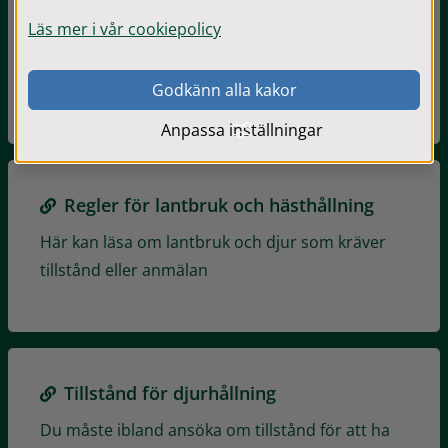
Hantera och sprida gödsel
Läs mer i vår cookiepolicy
Här kan du läsa mer om hur du hanterar större
mängder gödsel på ett bra sätt
Godkänn alla kakor
Anpassa inställningar
Regler för lantbruk och hästhållning
Här kan läsa om lantbruk och djur som kräver
tillstånd eller anmälan
Tillstånd för djurhållning
Du måste ibland ansöka om tillstånd för att ha