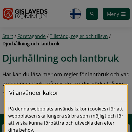
Gå till innehåll
Meny
Start
/
Företagande
/
Tillstånd, regler och tillsyn
/
Djurhållning och lantbruk
Djurhållning och lantbruk
Här kan du läsa mer om regler för lantbruk och vad 
du behöver tänka på när du sprider gödsel. Även 
Vi använder kakor
hur du gör med döda lantbruksdjur.
På denna webbplats används kakor (cookies) för att
webbplatsen ska fungera så bra som möjligt och för
att vi ska kunna förbättra och utveckla den efter
dina behov.