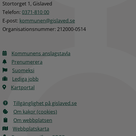
Stortorget 1, Gislaved
Telefon: 
0371-810 00
E‑post: 
kommunen@gislaved.se
Organisationsnummer: 212000-0514
Kommunens anslagstavla
Prenumerera
Suomeksi
Lediga jobb
Kartportal
Tillgänglighet på gislaved.se
Om kakor (cookies)
Om webbplatsen
Webbplatskarta