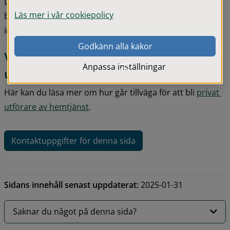
Det innebär att den som bor i ordinärt boende och 
Läs mer i vår cookiepolicy
beviljats serviceinsatser kan välja vem som ska utföra 
insatserna i hemtjänsten.
Godkänn alla kakor
Vill du ansöka om att bli privat 
Anpassa inställningar
utförare av hemtjänst?
Här kan du läsa mer om hur går tillväga för att bli 
privat 
utförare av hemtjänst
.
Kontaktuppgifter för denna sida
Sidans innehåll senast uppdaterat:
2025-01-31
Saknar du något på denna sida?