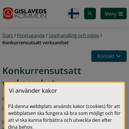
Gå till innehåll
Meny
Start
/
Företagande
/
Upphandling och inköp
/
Konkurrensutsatt verksamhet
Kontakt
Konkurrensutsatt 
verksamhet
Vi använder kakor
Gislaveds kommun har i dagsläget en verksamhet 
På denna webbplats används kakor (cookies) för att
inom LOV som är konkurrensutsatt.
webbplatsen ska fungera så bra som möjligt och för
att vi ska kunna förbättra och utveckla den efter
LOV står för Lagen om valfrihetssystem. 
dina behov.