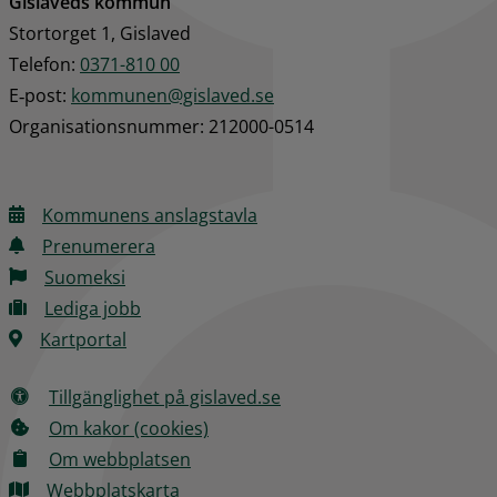
Gislaveds kommun
Stortorget 1, Gislaved
Telefon: 
0371-810 00
E‑post: 
kommunen@gislaved.se
Organisationsnummer: 212000-0514
Kommunens anslagstavla
Prenumerera
Suomeksi
Lediga jobb
Kartportal
Tillgänglighet på gislaved.se
Om kakor (cookies)
Om webbplatsen
Webbplatskarta