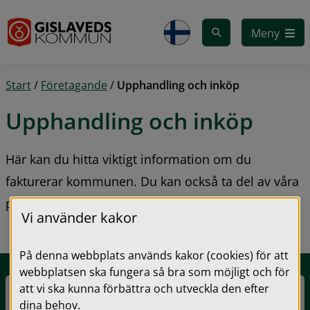
Gå till innehåll
Meny
Start
/
Företagande
/
Upphandling och inköp
Upphandling och inköp
Här kan du hitta viktigt information om du 
fakturerar kommunen. Du kan också ta del av våra 
pågående upphandlingar.
Vi använder kakor
På denna webbplats används kakor (cookies) för att
webbplatsen ska fungera så bra som möjligt och för
att vi ska kunna förbättra och utveckla den efter
dina behov.
Hur man fakturerar kommunen