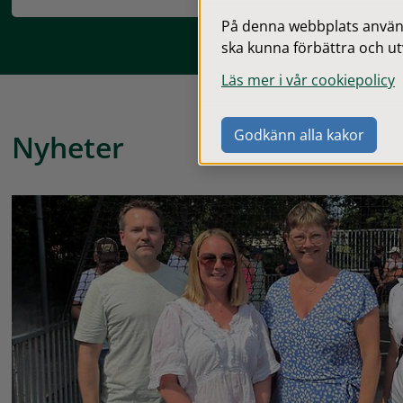
På denna webbplats används
ska kunna förbättra och ut
Läs mer i vår cookiepolicy
Godkänn alla kakor
Nyheter