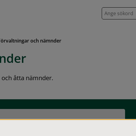
S
ö
k
Förvaltningar och nämnder
mnder
 och åtta nämnder.
Nämnder