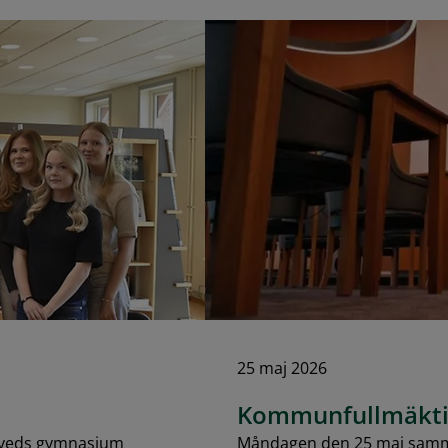
25 maj 2026
Kommunfullmäkti
laveds gymnasium
Måndagen den 25 maj samma