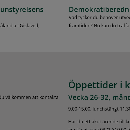
unstyrelsens
Demokratiberednin
Vad tycker du behöver utveck
ålandia i Gislaved,
framtiden? Nu kan du träffa
Öppettider i 
Vecka 26-32, månd
 du välkommen att kontakta 
9.00-15.00, lunchstängt 11.3
Har du ett akut ärende till 
är stängt, ring 0371-810 00 