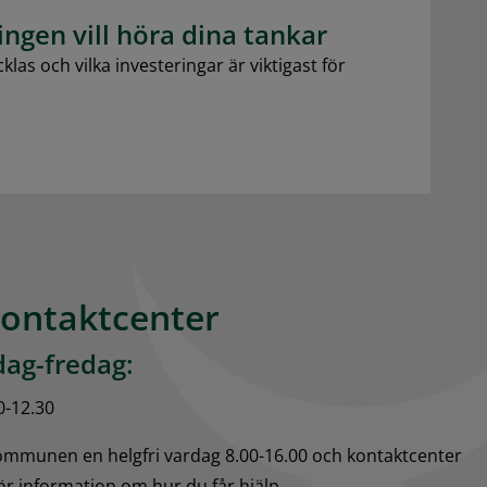
gen vill höra dina tankar
las och vilka investeringar är viktigast för
kontaktcenter
ag-fredag:
0-12.30
kommunen en helgfri vardag 8.00-16.00 och kontaktcenter 
för information om hur du får hjälp.