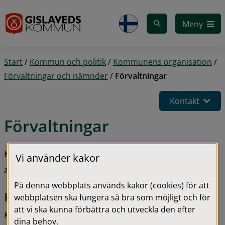
Gå till innehåll
Meny
Start
/
Kommun och politik
/
Kommunens organisation
/
Förvaltningar och nämnder
/
Förvaltningar
Kontakt
Förvaltningar
Kommunen har fem förvaltningar som har olika 
Vi använder kakor
ansvarsområden.
På denna webbplats används kakor (cookies) för att
Kommunstyrelseförvaltningen
webbplatsen ska fungera så bra som möjligt och för
att vi ska kunna förbättra och utveckla den efter
Kommunstyrelseförvaltningen är kommunstyrelsens 
dina behov.