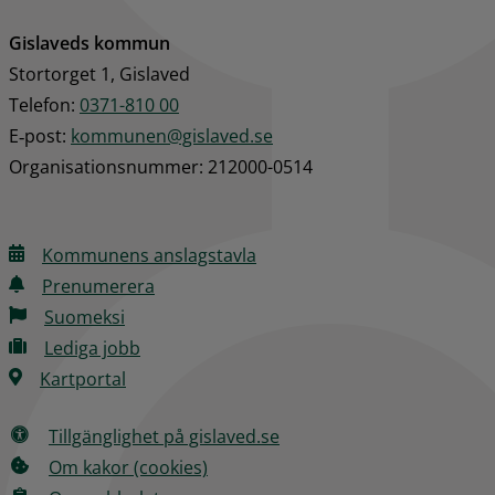
Gislaveds kommun
Stortorget 1, Gislaved
Telefon: 
0371-810 00
E‑post: 
kommunen@gislaved.se
Organisationsnummer: 212000-0514
Kommunens anslagstavla
Prenumerera
Suomeksi
Lediga jobb
Kartportal
Tillgänglighet på gislaved.se
Om kakor (cookies)