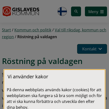
Gå till innehåll
Meny
Start
/
Kommun och politik
/
Val till riksdag, kommun och
region
/
Röstning på valdagen
Kontakt
Röstning på valdagen
Söndagen den 13 september genomförs val till 
Vi använder kakor
riksdag, kommun och region. Det finns totalt 18 
På denna webbplats används kakor (cookies) för att
valdistrikt i kommunen. På ditt röstkort står det 
webbplatsen ska fungera så bra som möjligt och för
vilket distrikt du tillhör och vilken lokal du ska rösta 
att vi ska kunna förbättra och utveckla den efter
i. Kommunhuset i Gislaved är öppen för den som 
dina behov.