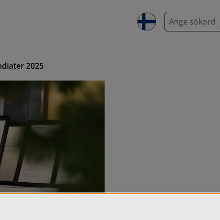
S
ö
k
ndiater 2025