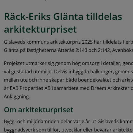
Räck-Eriks Glänta tilldelas 
arkitekturpriset
Gislaveds kommuns arkitekturpris 2025 har tilldelats fler
Glänta på fastigheterna Åtterås 2:143 och 2:142, Avenbok
Projektet utmärker sig genom hög omsorg i detaljer, geno
väl gestaltad utemiljö. Delvis inbyggda balkonger, geme
mellan ute och inne skapar både boendekvalitet och arkit
är EAB Properties AB i samarbete med Dreem Arkitekter 
Anläggning.
Om arkitekturpriset
Bygg- och miljönämnden delar varje år ut Gislaveds kommun
byggnadsverk som tillför, utvecklar eller bevarar arkitekton