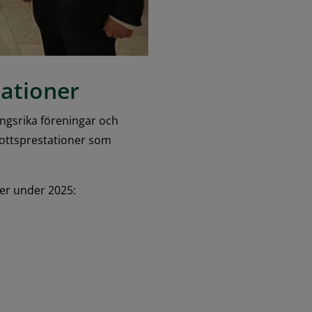
tationer
gsrika föreningar och 
ottsprestationer som 
ner under 2025: