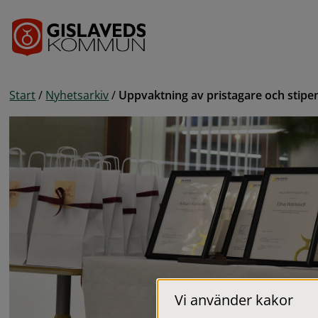
Gå till innehåll
Start
/
Nyhetsarkiv
/
Uppvaktning av pristagare och stipe
Vi använder kakor