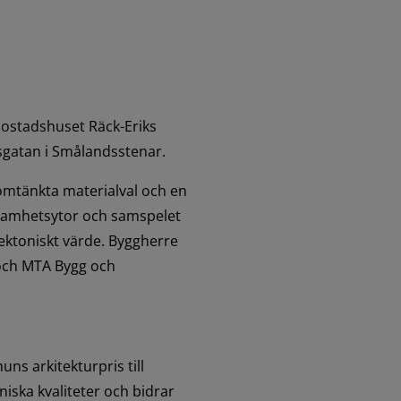
bostadshuset Räck-Eriks 
sgatan i Smålandsstenar.
mtänkta materialval och en 
nsamhetsytor och samspelet 
ektoniskt värde. Byggherre 
och MTA Bygg och 
s arkitekturpris till 
iska kvaliteter och bidrar 