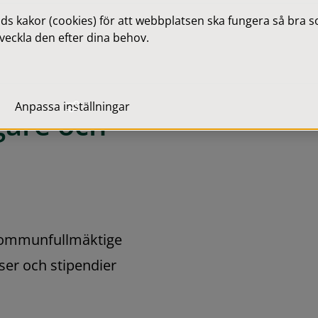
 kakor (cookies) för att webbplatsen ska fungera så bra som
veckla den efter dina behov.
Anpassa inställningar
are och 
kommunfullmäktige 
er och stipendier 