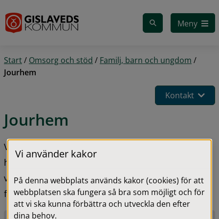
Gå till innehåll
Meny
Start
/
Omsorg och stöd
/
Familj, barn och ungdom
/
Jourhem
Kontakt
Jourhem
Vill du ta emot barn i ditt hem som behöver akut 
Vi använder kakor
hjälp? Som jourhem tar du emot barn med kort 
varsel som behöver omedelbart skydd eller stöd 
På denna webbplats används kakor (cookies) för att
webbplatsen ska fungera så bra som möjligt och för
för en kortare tid.
att vi ska kunna förbättra och utveckla den efter
dina behov.