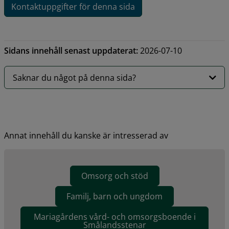
Kontaktuppgifter för denna sida
Sidans innehåll senast uppdaterat:
2026-07-10
Saknar du något på denna sida?
Annat innehåll du kanske är intresserad av
Omsorg och stöd
Familj, barn och ungdom
Mariagårdens vård- och omsorgsboende i
Smålandsstenar