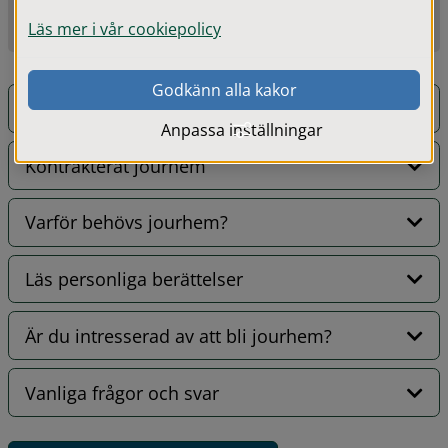
Jag är intresserad av att vara jourhem
Läs mer i vår cookiepolicy
Godkänn alla kakor
Vad är ett jourhem?
Anpassa inställningar
Kontrakterat jourhem
Varför behövs jourhem?
Läs personliga berättelser
Är du intresserad av att bli jourhem?
Vanliga frågor och svar