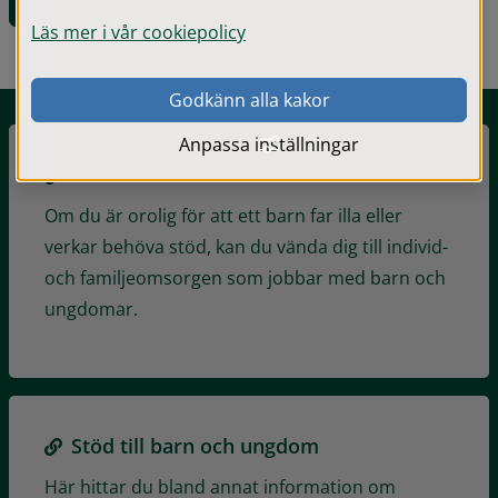
Orosanmälan - Barn och ungdom
Läs mer i vår cookiepolicy
Godkänn alla kakor
Anpassa inställningar
Misstanke om barn som far illa
Om du är orolig för att ett barn far illa eller
verkar behöva stöd, kan du vända dig till individ-
och familjeomsorgen som jobbar med barn och
ungdomar.
Stöd till barn och ungdom
Här hittar du bland annat information om