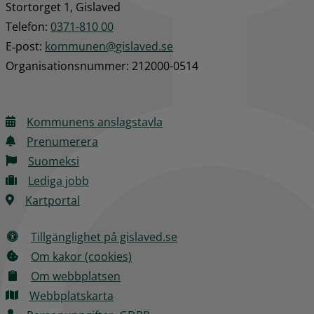
Stortorget 1, Gislaved
Telefon: 
0371-810 00
E‑post: 
kommunen@gislaved.se
Organisationsnummer: 212000-0514
Kommunens anslagstavla
Prenumerera
Suomeksi
Lediga jobb
Kartportal
Tillgänglighet på gislaved.se
Om kakor (cookies)
Om webbplatsen
Webbplatskarta