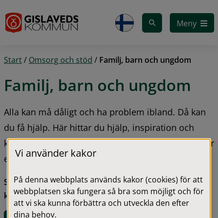
Gå till innehåll
Meny
Start
/
Omsorg och stöd
/
Familj, barn och ungdom
Familj, barn och ungdom
Alla kan må dåligt och ha problem ibland. Då kan 
du få hjälp. Här hittar du hjälp, inspiration och 
kontakter som vi kan erbjuda dig som ung, förälder 
Vi använder kakor
eller som familj.
På denna webbplats används kakor (cookies) för att
Socialjour - Ring 112 vid akuta ärenden utanför 
webbplatsen ska fungera så bra som möjligt och för
kontorstid som rör socialtjänsten.
att vi ska kunna förbättra och utveckla den efter
dina behov.