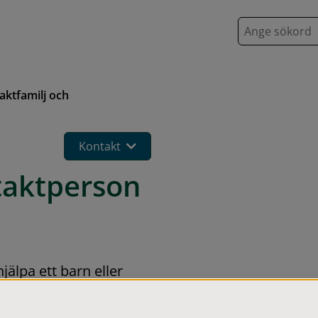
S
ö
k
aktfamilj och
Kontakt
taktperson 
älpa ett barn eller 