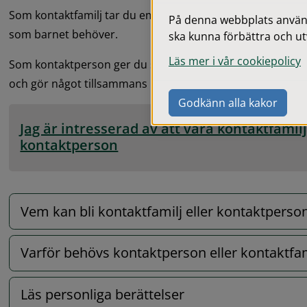
Som kontaktfamilj tar du emot ett barn i ditt hem någon he
På denna webbplats används
som barnet behöver.
ska kunna förbättra och ut
Läs mer i vår cookiepolicy
Som kontaktperson ger du stöd i vardagen till ett barn ell
och gör något tillsammans utanför hemmet, vanligtvis en 
Godkänn alla kakor
Jag är intresserad av att vara kontaktfamilj 
kontaktperson
Vem kan bli kontaktfamilj eller kontaktperso
Varför behövs kontaktperson eller kontaktfam
Läs personliga berättelser