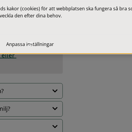
lg i månaden eller så ofta 
 kakor (cookies) för att webbplatsen ska fungera så bra som
veckla den efter dina behov.
er en ungdom. Ni träffas 
gång i veckan.
Anpassa inställningar
eller 
n?
ilj?