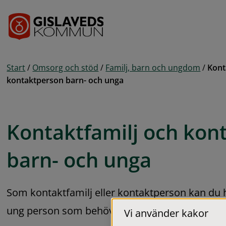
Gå till innehåll
Start
/
Omsorg och stöd
/
Familj, barn och ungdom
/
Kont
kontaktperson barn- och unga
Kontaktfamilj och kon
barn- och unga
Som kontaktfamilj eller kontaktperson kan du hj
ung person som behöver stöd.
Vi använder kakor