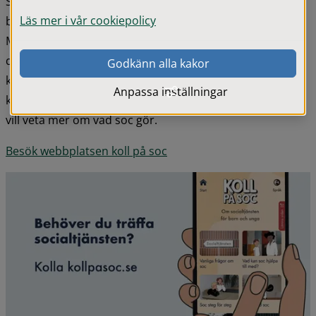
Socialtjänsten, "soc", har ett särskilt viktigt ansvar för att 
Läs mer i vår cookiepolicy
barn och ungdomar ska ha det bra när de växer upp. 
Men många barn och unga idag vet inte vilka rättigheter 
de har i kontakt med myndigheter, eller vilken hjälp de 
Godkänn alla kakor
kan få. "Koll på soc" är ett stöd för barn som redan är i 
Anpassa inställningar
kontakt med soc, har funderat på att kontakta soc, eller 
vill veta mer om vad soc gör.
Besök webbplatsen koll på soc