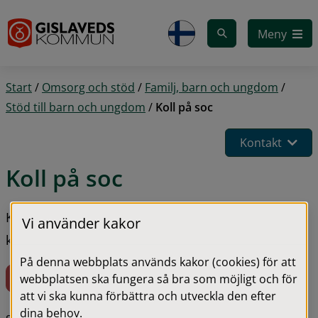
Gå till innehåll
Meny
Start
/
Omsorg och stöd
/
Familj, barn och ungdom
/
Stöd till barn och ungdom
/
Koll på soc
Kontakt
Koll på soc
Koll på soc är en webbplats som stöttar barn i 
Vi använder kakor
kontakt med socialtjänsten.
På denna webbplats används kakor (cookies) för att
Lämna sidan snabbt!
webbplatsen ska fungera så bra som möjligt och för
att vi ska kunna förbättra och utveckla den efter
dina behov.