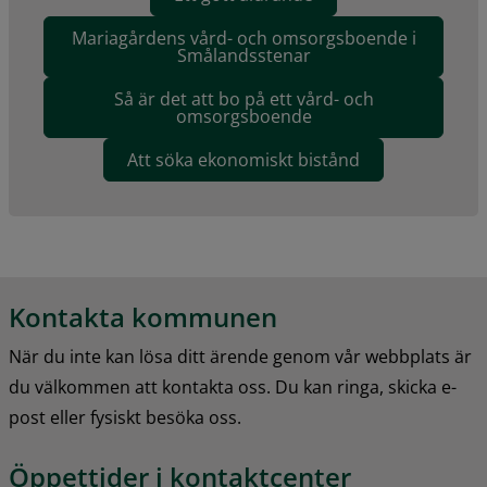
Mariagårdens vård- och omsorgsboende i
Smålandsstenar
Så är det att bo på ett vård- och
omsorgsboende
Att söka ekonomiskt bistånd
Kontakta kommunen
När du inte kan lösa ditt ärende genom vår webbplats är 
du välkommen att kontakta oss. Du kan ringa, skicka e-
post eller fysiskt besöka oss.
Öppettider i kontaktcenter