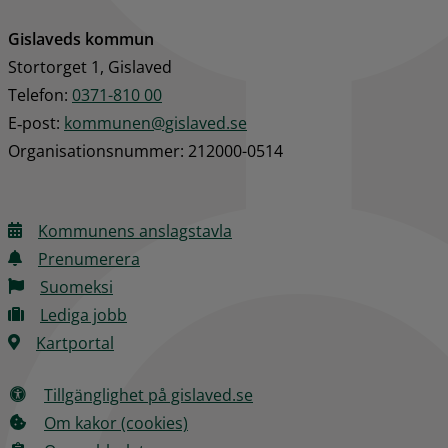
Gislaveds kommun
Stortorget 1, Gislaved
Telefon: 
0371-810 00
E‑post: 
kommunen@gislaved.se
Organisationsnummer: 212000-0514
Kommunens anslagstavla
Prenumerera
Suomeksi
Lediga jobb
Kartportal
Tillgänglighet på gislaved.se
Om kakor (cookies)