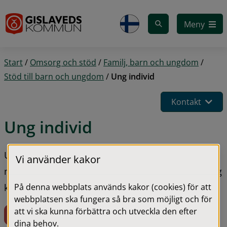
Gå till innehåll
Meny
Start
/
Omsorg och stöd
/
Familj, barn och ungdom
/
Stöd till barn och ungdom
/
Ung individ
Kontakt
Ung individ
Ung individ är en verksamhet som hjälper dig 
Vi använder kakor
mellan 13 och 25 år att få stöd, råd och behandling 
På denna webbplats används kakor (cookies) för att
kring alkohol och droger.
webbplatsen ska fungera så bra som möjligt och för
att vi ska kunna förbättra och utveckla den efter
Lämna sidan snabbt!
dina behov.