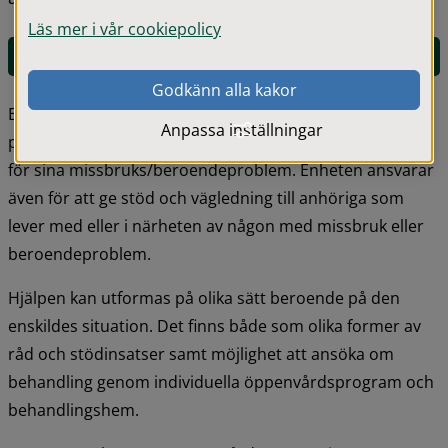
Läs mer i vår cookiepolicy
E-tjänst för orosanmälan vuxen
Godkänn alla kakor
Enheten för vuxenstöd och integration ansvarar för 
Anpassa inställningar
personer över 20 år som söker råd, stöd och behandling 
för sina missbruks/beroendeproblem. Enheten ansvarar 
även för att ge stöd och vägledning till anhöriga som 
lever med eller i närheten av någon med missbruk eller 
beroendeproblem.
Hjälpen kan utformas på olika sätt beroende på den 
enskildes situation. Det finns både som olika former av 
råd och stödinsatser samt möjlighet att ansöka om 
behandling genom individuella öppenvårdsprogram och 
behandlingshem.