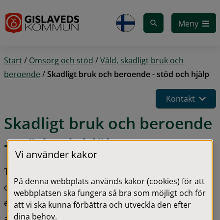
Gå till innehåll
Meny
Start
/
Omsorg och stöd
/
Våld, skadligt bruk och
beroende
/
Skadligt bruk och beroende - stöd och hjälp
Kontakt
Skadligt bruk och beroende 
- stöd och hjälp
Vi använder kakor
Till socialtjänsten kan du vända dig och få hjälp 
På denna webbplats används kakor (cookies) för att
om du har problem med alkohol, tabletter, spel 
webbplatsen ska fungera så bra som möjligt och för
eller narkotika eller om du är orolig över någon 
att vi ska kunna förbättra och utveckla den efter
dina behov.
annans alkohol-, spel- eller drogvanor.