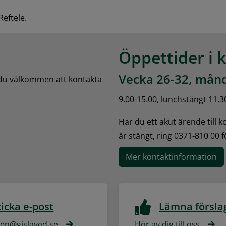
Reftele.
Öppettider i 
Vecka 26-32, månd
 du välkommen att kontakta 
9.00-15.00, lunchstängt 11.3
Har du ett akut ärende till 
är stängt, ring 0371-810 00 
Mer kontaktinformation
icka e-post
Lämna försla
n@gislaved.se
Hör av dig till oss