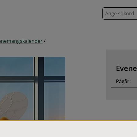
S
ö
k
enemangskalender
/
Evene
Pågår: