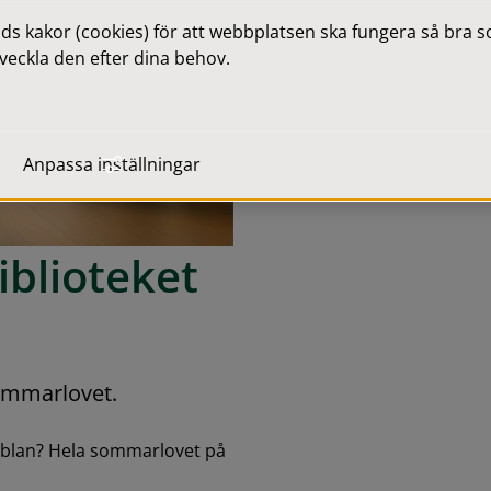
 kakor (cookies) för att webbplatsen ska fungera så bra som
veckla den efter dina behov.
Anpassa inställningar
iblioteket
sommarlovet.
blan? Hela sommarlovet på 