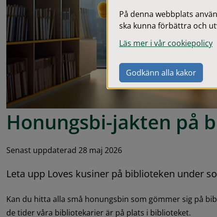
På denna webbplats används
ska kunna förbättra och ut
Läs mer i vår cookiepolicy
Godkänn alla kakor
Honungsbi-jakten på b
Senast uppdaterad 28 maj 2026
Leta upp Loves kusiner på biblioteken under 
Kan du hitta alla små honungsbin som gömmer sig på bib
de tider våra bibliotekarier är på plats i biblioteket.